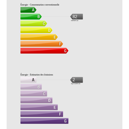
Énergie - Consommation conventionnelle
82
kWh/m².an
Énergie - Estimation des émissions
2
kg CO2/m².an